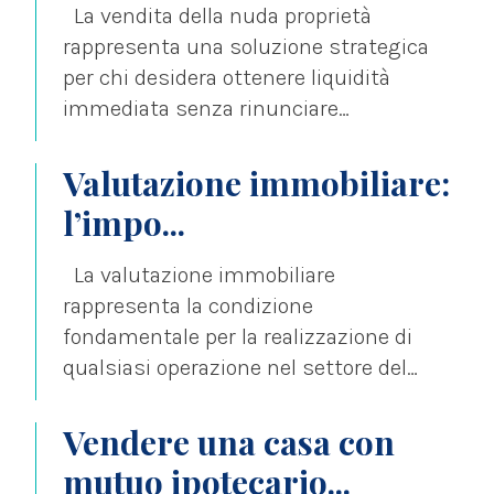
La vendita della nuda proprietà
rappresenta una soluzione strategica
per chi desidera ottenere liquidità
immediata senza rinunciare
completamente al godimento del
proprio immobile....
Valutazione immobiliare:
l’impo...
La valutazione immobiliare
rappresenta la condizione
fondamentale per la realizzazione di
qualsiasi operazione nel settore del
real estate, sia essa una
compravendita, una...
Vendere una casa con
mutuo ipotecario...