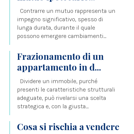
Contrarre un mutuo rappresenta un
impegno significativo, spesso di
lunga durata, durante il quale
possono emergere cambiamenti
nella vita personale o professionale
che...
Frazionamento di un
appartamento in d...
Dividere un immobile, purché
presenti le caratteristiche strutturali
adeguate, può rivelarsi una scelta
strategica e, con la giusta
preparazione, il processo burocratico
risulta...
Cosa si rischia a vendere