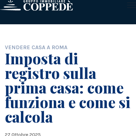
Skip to content
POSTED IN
VENDERE CASA A ROMA
Imposta di
registro sulla
prima casa: come
funziona e come si
calcola
27 Ottobre 2025