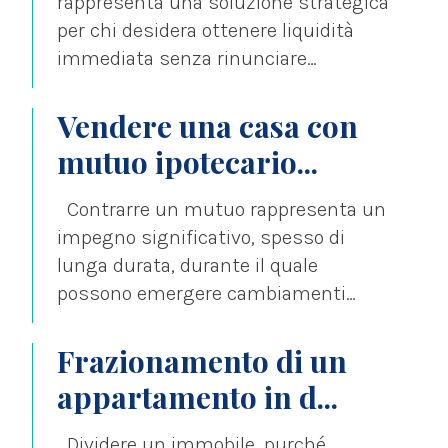
rappresenta una soluzione strategica
per chi desidera ottenere liquidità
immediata senza rinunciare
completamente al godimento del
proprio immobile....
Vendere una casa con
mutuo ipotecario...
Contrarre un mutuo rappresenta un
impegno significativo, spesso di
lunga durata, durante il quale
possono emergere cambiamenti
nella vita personale o professionale
che...
Frazionamento di un
appartamento in d...
Dividere un immobile, purché