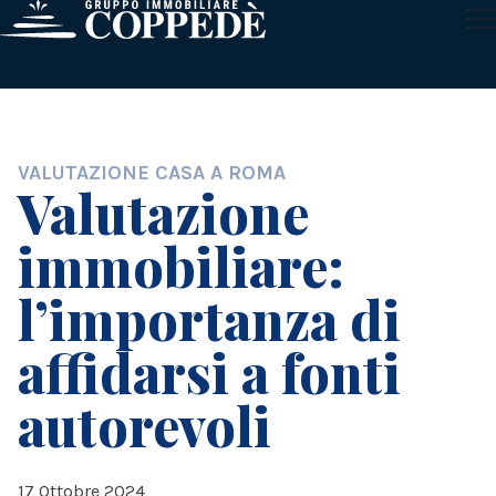
Skip to content
POSTED IN
VALUTAZIONE CASA A ROMA
Valutazione
immobiliare:
l’importanza di
affidarsi a fonti
autorevoli
17 Ottobre 2024